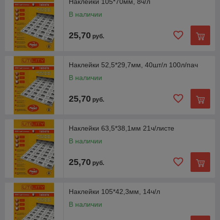
Наклейки 105*70мм, 8ч/л
В наличии
25,70
руб.
Наклейки А4 (100 листов, 210×297 мм, 1 шт)
Этикетки с клеевой основой и белизной поверхностного
Наклейки 52,5*29,7мм, 40шт/л 100л/пач
слоя ― 98%. Применяются для адресных конвертов,
В наличии
штрих-кодов, ценников.
25,70
руб.
Наклейки 63,5*38,1мм 21ч/листе
В наличии
25,70
руб.
Наклейки 105*42,3мм, 14ч/л
В наличии