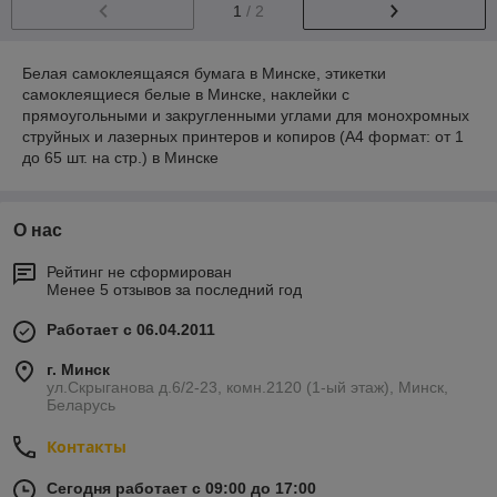
1
/ 2
Белая самоклеящаяся бумага в Минске, этикетки
самоклеящиеся белые в Минске, наклейки с
Выберите товар и оставьте
прямоугольными и закругленными углами для монохромных
заявку
струйных и лазерных принтеров и копиров (А4 формат: от 1
до 65 шт. на стр.) в Минске
О нас
Менеджер проконсультирует вас
Рейтинг не сформирован
Менее 5 отзывов за последний год
Работает с 06.04.2011
Внесите полную оплату на наш
г. Минск
счет
ул.Скрыганова д.6/2-23, комн.2120 (1-ый этаж), Минск,
Беларусь
Контакты
Курьер доставит покупку по
Сегодня работает с 09:00 до 17:00