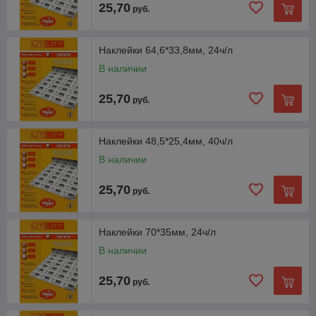
25,70
руб.
Самоклеящиеся этикетки Rillprint (105×57 мм)
Листы подходят для печати на любых устройствах.
Наклейки 64,6*33,8мм, 24ч/л
Специальный клеевой слой гарантирует безопасность
вашей техники в момент нанесения краски.
В наличии
25,70
руб.
Наклейки 48,5*25,4мм, 40ч/л
В наличии
25,70
руб.
Наклейки 70*35мм, 24ч/л
В наличии
25,70
руб.
Универсальные самоклеящиеся этикетки Rillprint
(210×297 мм)