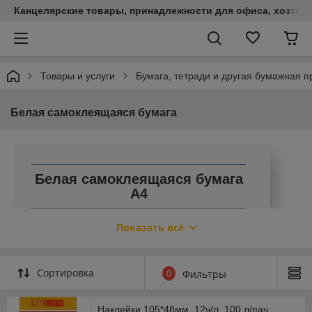
Канцелярские товары, принадлежности для офиса, хозтов
Товары и услуги
Бумага, тетради и другая бумажная п
Белая самоклеящаяся бумага
Белая самоклеящаяся бумага
А4
Самоклейка с прямоугольными и
Показать всё
закругленными углами для изготовления
этикеток и стикеров
Белоснежная бумага подходит для копиров,
Сортировка
0
Фильтры
струйных и лазерных принтеров. Все товары
по стабильно доступным ценам. Действуют
скидки для постоянных покупателей. Быстрая
Наклейки 105*48мм, 12ч/л, 100 л/пач