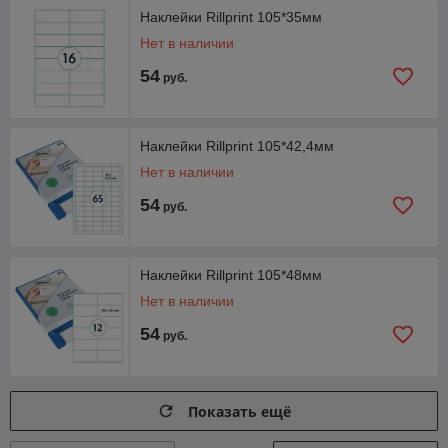
Наклейки Rillprint 105*35мм
Нет в наличии
Доставка курьером
54
руб.
После согласования всех деталей заказа и внесения
оплаты мы комплектуем покупку и доставляем по
Минску.
Наклейки Rillprint 105*42,4мм
Нет в наличии
Выгодное сотрудничество
54
руб.
У нас действуют выгодные предложения как для
розничных покупателей, так и для крупных оптовиков.
Наклейки Rillprint 105*48мм
Нет в наличии
54
руб.
Выбрать бумагу для печати
Показать ещё
Простые правила покупки