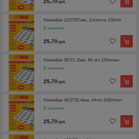
25,70
руб.
Наклейки 210*297мм, 1ч/листе 100л/п
В наличии
25,70
руб.
Наклейки А4 (100 листов, 105×57 мм, 10 шт.)
Бумага для копиров, лазерных и струйных печатных
Наклейки 38*21,2мм, 65 ч/л 100л/пач
устройств любых брендов. Поверхностный слой с
В наличии
белизной 98%. Клей не слипается при хранении.
25,70
руб.
Наклейки 48,5*25,4мм, 44ч/л 100л/пач
В наличии
25,70
руб.