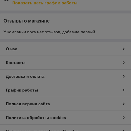
Показать весь график работы
адресу
Отзывы о магазине
Обратиться за заказом
У компании пока нет отзывов, добавьте первый
Качественная бумага по приятным
О нас
ценам
Ваш печатный аппарат не отличит самоклейку от
Контакты
обычных листов!
Доставка и оплата
При этом этикетки будут выглядеть аккуратно,
презентабельно, как после условий типографии. Оставляйте
График работы
заявку в Корзине или звоните по указанному номеру
телефона уже сегодня!
Полная версия сайта
Политика обработки cookies