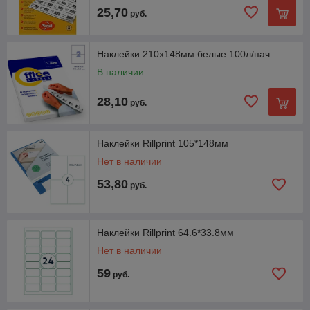
25,70
руб.
Весь ассортимент
Наклейки 210х148мм белые 100л/пач
«Айлер Трейд» ― экономно,
В наличии
качественно, быстро
28,10
руб.
Стабильная экономия
Наклейки Rillprint 105*148мм
За счет прямых закупок у производителей, мы
Нет в наличии
обеспечиваем низкие цены и скидки постоянным
покупателям.
53,80
руб.
Наклейки Rillprint 64.6*33.8мм
Компетентные советы
Нет в наличии
Опытные консультанты помогут с подбором
59
требуемого офисного оснащения на бюджет любого
руб.
размера.