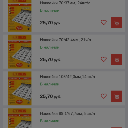
Белоснежная бумага для печати наклеек на конверты,
Наклейки 70*37мм, 24шт/л
товары, предупреждения. Гарантирована безопасность
В наличии
техники при печати.
25,70
руб.
4 выгоды заказать самоклейку у нас
Наклейки 70*42,4мм, 21ч/л
В наличии
Удобный материал для быстрого и
красивого оформления печатных работ.
25,70
руб.
Прочная бумага-основа достаточно
устойчива к разным повреждениям.
Наклейки 105*42,3мм,14шт/л
В наличии
Быстрая печать на монохромных
25,70
струйных, лазерных принтерах и копирах.
руб.
Специальный термостойкий клей более
Наклейки 99,1*67,7мм, 8шт/л
эластичный и 100% безопасный.
В наличии