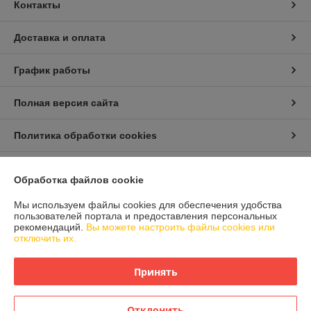
Контакты
Доставка и оплата
График работы
Полная версия сайта
Политика обработки cookies
Сайт создан на платформе Deal.by
Обработка файлов cookie
Мы используем файлы cookies для обеспечения удобства
Информация для покупателя
пользователей портала и предоставления персональных
рекомендаций.
Вы можете настроить файлы cookies или
Юридическое лицо:
ООО "Айлер Трейд"
отключить их.
г. Минск, ул. Скрыганова 6/2-23, комн. 2120 1ый этаж
Регистрационный номер ЕГР: 192611529
Принять
УНП: 192611529
Отклонить
Регистрационный орган: Главное управление юстиции Горисполкома