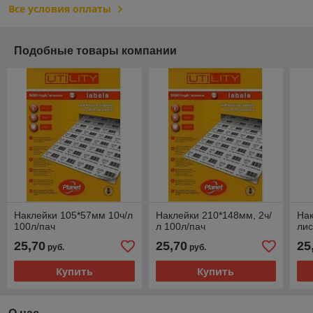
Все условия оплаты
Подобные товары компании
Наклейки 105*57мм 10ч/л
Наклейки 210*148мм, 2ч/
Нак
100л/пач
л 100л/пач
лис
25,70
25,70
25
руб.
руб.
Купить
Купить