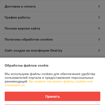
Доставка и оплата
График работы
Полная версия сайта
Политика обработки cookies
Сайт создан на платформе Deal.by
Обработка файлов cookie
Информация для покупателя
Юридическое лицо:
ООО "Айлер Трейд"
Мы используем файлы cookies для обеспечения удобства
г. Минск, ул. Скрыганова 6/2-23, комн. 2120 1ый этаж
пользователей портала и предоставления персональных
рекомендаций.
Вы можете настроить файлы cookies или
Регистрационный номер ЕГР: 192611529
отключить их.
УНП: 192611529
Принять
Регистрационный орган: Главное управление юстиции Горисполкома