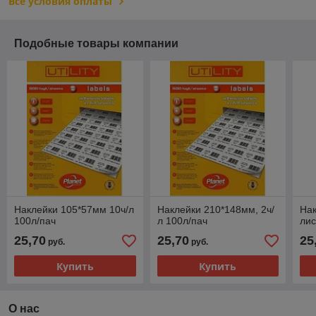
Все условия оплаты
Подобные товары компании
Наклейки 105*57мм 10ч/л
Наклейки 210*148мм, 2ч/
Нак
100л/пач
л 100л/пач
лис
25,70
25,70
25
руб.
руб.
Купить
Купить
О нас