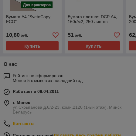
Бумага A4 "SvetoCopy
Бумага плотная DCP А4,
Бум
ECO"
160г/м2, 250 листов
200
10,80
51
62
руб.
руб.
Купить
Купить
О нас
Рейтинг не сформирован
Менее 5 отзывов за последний год
Работает с 06.04.2011
г. Минск
ул.Скрыганова д.6/2-23, комн.2120 (1-ый этаж), Минск,
Беларусь
Контакты
Показать весь график работы
Сегодня выходной