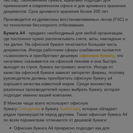
применения в современном офисе и для архивного хранения
документов. Срок архивного хранения более 200 лет.
Производится из древесины восстанавливаемых лесов (FSC) и
по технологии бесхлорного отбеливания.
Бумага А4
- предмет, необходимый для любой организации,
где постоянно нужно распечатывать счета, акты, накладные и
так далее. На офисной бумаге печатается большая часть
документов. Иногда работники сферы снабжения пытаются
съэкономить и приобретают дешевую
офисную бумагу
, что
негативно сказывается на офисной технике и она быстро
выходит из строя, бумага застревает, мнется. Иногда от
качества офисной бумаги зависит авторитет фирмы, поэтому
руководители должны приобретать офисную бумагу а4
хорошего качества известной марки. Среди множества
различных производителей нужно выбрать бумагу, которая
подходит именно вашей компании.
В Минске чаще всего используют офисную
бумагу
Снегурочка
и бумагу
SvetoCopy
, которая обладает
рядом преимуществ перед другими. Такая офисная бумага А4
по всем параметрам отличается от дешевой бумаги:
Офисная бумага А4 прекрасно подходит как для