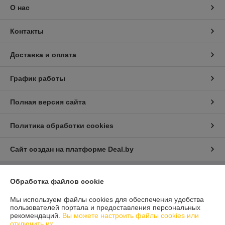
О нас
Контакты
Доставка и оплата
График работы
Полная версия сайта
Политика обработки cookies
Сайт создан на платформе Deal.by
Обработка файлов cookie
Информация для покупателя
Юридическое лицо:
ООО "Айлер Трейд"
Мы используем файлы cookies для обеспечения удобства
г. Минск, ул. Скрыганова 6/2-23, комн. 2120 1ый этаж
пользователей портала и предоставления персональных
рекомендаций.
Вы можете настроить файлы cookies или
Регистрационный номер ЕГР: 192611529
отключить их.