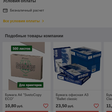
Условия оплаты
Безналичный расчет
Все условия оплаты
Подобные товары компании
Бумага A4 "SvetoCopy
Бумага офисная А3
Бум
ECO"
"Ballet classic
Cla
10,80
23,50
11
руб.
руб.