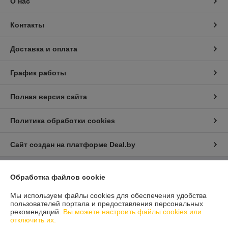
О нас
Контакты
Доставка и оплата
График работы
Полная версия сайта
Политика обработки cookies
Сайт создан на платформе Deal.by
Обработка файлов cookie
Информация для покупателя
Юридическое лицо:
ООО "Айлер Трейд"
Мы используем файлы cookies для обеспечения удобства
г. Минск, ул. Скрыганова 6/2-23, комн. 2120 1ый этаж
пользователей портала и предоставления персональных
рекомендаций.
Вы можете настроить файлы cookies или
Регистрационный номер ЕГР: 192611529
отключить их.