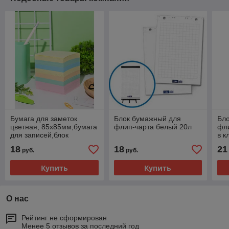
Бумага для заметок
Блок бумажный для
Бл
цветная, 85х85мм,бумага
флип-чарта белый 20л
фли
для записей,блок
в к
бумажный
18
18
21
руб.
руб.
Купить
Купить
О нас
Рейтинг не сформирован
Менее 5 отзывов за последний год