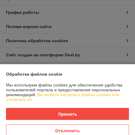
График работы
Полная версия сайта
Политика обработки cookies
Сайт создан на платформе Deal.by
Обработка файлов cookie
Информация для покупателя
Юридическое лицо:
ООО "Айлер Трейд"
Мы используем файлы cookies для обеспечения удобства
г. Минск, ул. Скрыганова 6/2-23, комн. 2120 1ый этаж
пользователей портала и предоставления персональных
рекомендаций.
Вы можете настроить файлы cookies или
Регистрационный номер ЕГР: 192611529
отключить их.
УНП: 192611529
Принять
Регистрационный орган: Главное управление юстиции Горисполкома
Дата регистрации компании: 26.02.2016
Отклонить