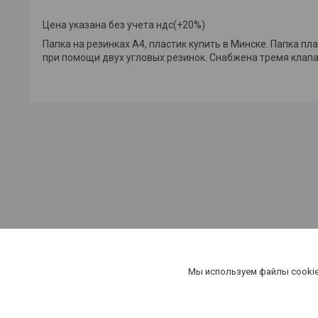
Цена указана без учета ндс(+20%)
Папка на резинках А4, пластик купить в Минске.
Папка пла
при помощи двух угловых резинок. Снабжена тремя клапа
канцтовары в Минске, купить бумагу в Минске,бумага в Мин
Мы используем файлы cookie