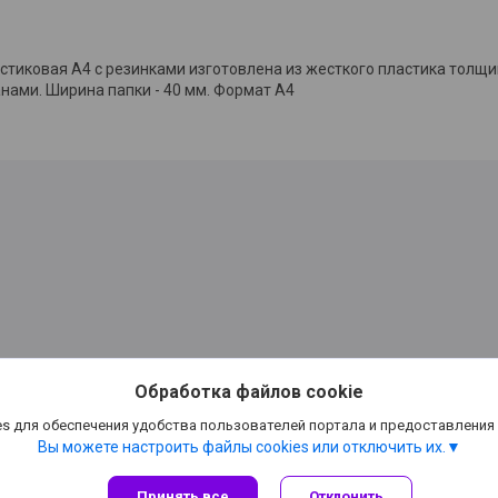
стиковая А4 с резинками изготовлена из жесткого пластика толщи
нами. Ширина папки - 40 мм. Формат А4
Обработка файлов cookie
ске,канцтовары Минск,
s для обеспечения удобства пользователей портала и предоставления
Вы можете настроить файлы cookies или отключить их.
Принять все
Отклонить
Сайт создан на платформе Deal.by