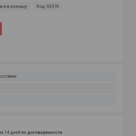
м и в розницу
Код:
S5970
доставки
ние 14 дней
по договоренности