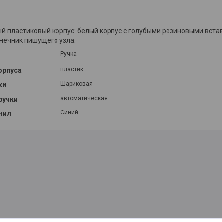
й пластиковый корпус: белый корпус с голубыми резиновыми встав
нечник пишущего узла.
Ручка
пластик
орпуса
Шариковая
ки
автоматическая
ручки
Синий
нил