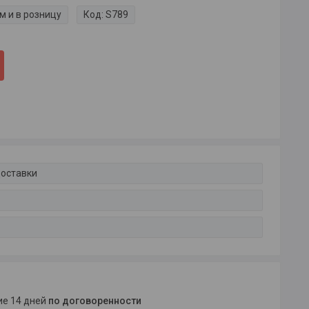
м и в розницу
Код:
S789
доставки
ние 14 дней
по договоренности