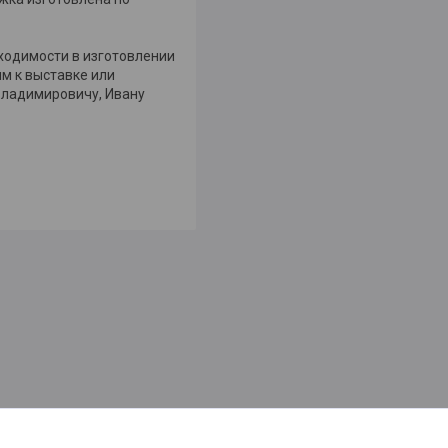
ходимости в изготовлении
м к выставке или
Владимировичу, Ивану