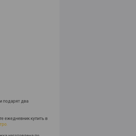
ли подарят два
те ежедневник купить в
тро.
жка изготовлена по