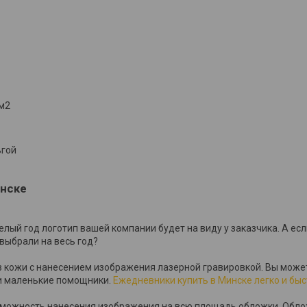
/м2
ьгой
инске
лый год логотип вашей компании будет на виду у заказчика. А ес
выбрали на весь год?
 кожи с нанесением изображения лазерной гравировкой. Вы може
и маленькие помощники.
Ежедневники купить в Минске легко и быс
зможность нанесения изображения на всю площадь обложки. Обло