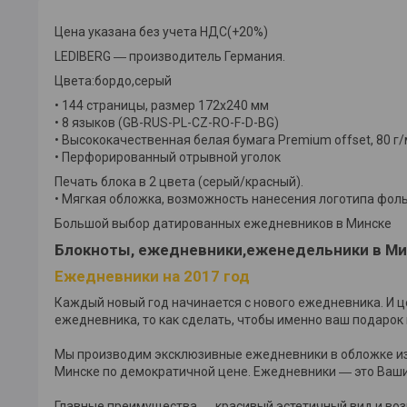
Цена указана без учета НДС(+20%)
LEDIBERG ― производитель Германия.
Цвета:бордо,серый
• 144 страницы, размер 172х240 мм
• 8 языков (GB-RUS-PL-CZ-RO-F-D-BG)
• Высококачественная белая бумага Premium offset, 80 г
• Перфорированный отрывной уголок
Печать блока в 2 цвета (серый/красный).
• Мягкая обложка, возможность нанесения логотипа фол
Большой выбор датированных ежедневников в Минске
Блокноты, ежедневники,еженедельники в М
Ежедневники на 2017 год
Каждый новый год начинается с нового ежедневника. И це
ежедневника, то как сделать, чтобы именно ваш подарок 
Мы производим эксклюзивные ежедневники в обложке из
Минске по демократичной цене. Ежедневники ― это Ваш
Главные преимущества ― красивый эстетичный вид и во