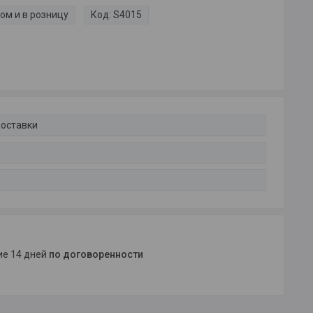
ом и в розницу
Код:
S4015
доставки
ние 14 дней
по договоренности