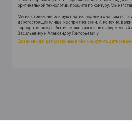
оригинальной технологии, прошита по контуру. Мы изгот
Мы изготовим небольшую партию изделий с вашим логоти
дорогостоящих клише, как при тиснении. И, конечно, ва
корпоративному событию можно изготовить фирменный е
Васильевичу и Александру Григорьевичу.
Ежедневники датированные в Минске, купить датированн