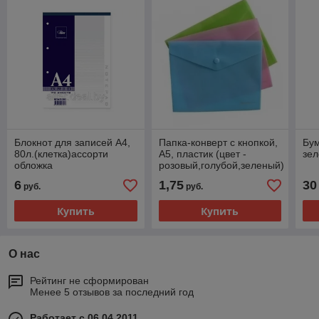
Блокнот для записей А4,
Папка-конверт с кнопкой,
Бум
80л.(клетка)ассорти
А5, пластик (цвет -
зе
обложка
розовый,голубой,зеленый)
6
1,75
30
руб.
руб.
Купить
Купить
О нас
Рейтинг не сформирован
Менее 5 отзывов за последний год
Работает с 06.04.2011