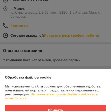
г. Минск
ул.Скрыганова д.6/2-23, комн.2120 (1-ый этаж), Минск,
Беларусь
Контакты
Показать весь график работы
Сегодня выходной
Отзывы о магазине
У компании пока нет отзывов, добавьте первый
О нас
Обработка файлов cookie
Контакты
Мы используем файлы cookies для обеспечения удобства
пользователей портала и предоставления персональных
рекомендаций.
Вы можете настроить файлы cookies или
Доставка и оплата
отключить их.
График работы
Принять