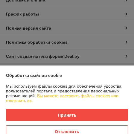
Доставка и оплата
График работы
Полная версия сайта
Политика обработки cookies
Сайт создан на платформе Deal.by
Обработка файлов cookie
Информация для покупателя
Юридическое лицо:
ООО "Айлер Трейд"
Мы используем файлы cookies для обеспечения удобства
г. Минск, ул. Скрыганова 6/2-23, комн. 2120 1ый этаж
пользователей портала и предоставления персональных
рекомендаций.
Вы можете настроить файлы cookies или
Регистрационный номер ЕГР: 192611529
отключить их.
УНП: 192611529
Принять
Регистрационный орган: Главное управление юстиции Горисполкома
Дата регистрации компании: 26.02.2016
Отклонить