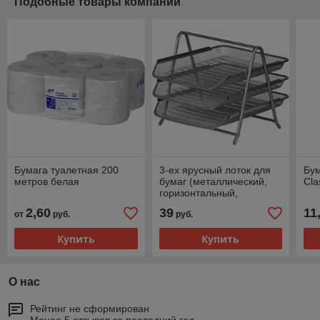
Подобные товары компании
Бумага туалетная 200
3-ех ярусный лоток для
Бум
метров белая
бумаг (металлический,
Cla
горизонтальный,
серебристый)
2,60
39
11
от
руб.
руб.
Купить
Купить
О нас
Рейтинг не сформирован