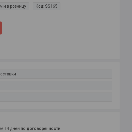
м и в розницу
Код:
SS165
доставки
ние 14 дней
по договоренности