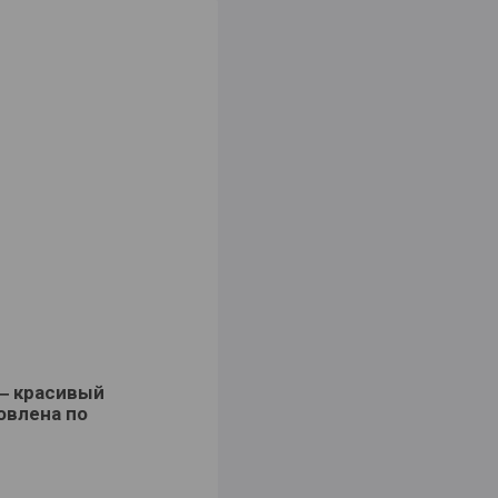
― красивый
овлена по