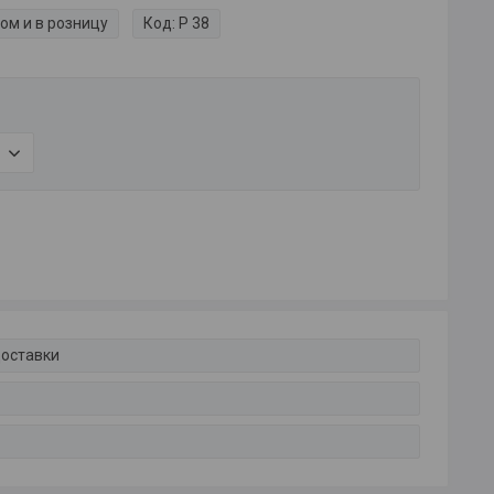
ом и в розницу
Код:
P 38
доставки