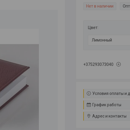
Нет в наличии
Опт
Цвет
:
Лимонный
+375293073040
Условия оплаты и 
График работы
Адрес и контакты