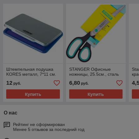
Штемпельная подушка
STANGER Офисные
St
KORES металл, 7*11 см.
ножницы, 25.5см., сталь
кра
12
6,80
4,
руб.
руб.
Купить
Купить
О нас
Рейтинг не сформирован
Менее 5 отзывов за последний год