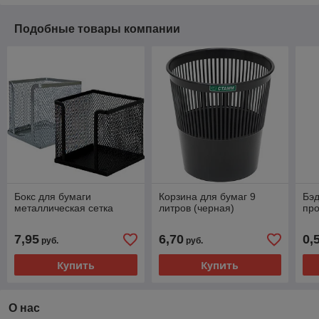
Подобные товары компании
Бокс для бумаги
Корзина для бумаг 9
Бэд
металлическая сетка
литров (черная)
про
7,95
6,70
0,
руб.
руб.
Купить
Купить
О нас