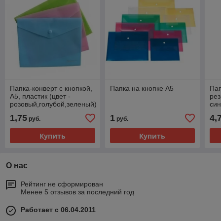
Папка-конверт с кнопкой,
Папка на кнопке А5
Пап
А5, пластик (цвет -
рез
розовый,голубой,зеленый)
син
1,75
1
4,
руб.
руб.
Купить
Купить
О нас
Рейтинг не сформирован
Менее 5 отзывов за последний год
Работает с 06.04.2011