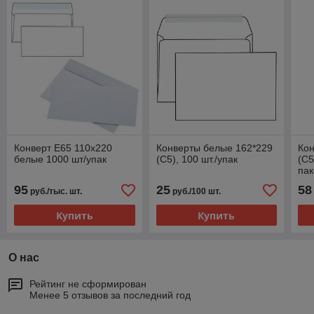
Конверт Е65 110х220
Конверты белые 162*229
Ко
белые 1000 шт/упак
(C5), 100 шт./упак
(С5
пак
95
25
58
руб./тыс. шт.
руб./100 шт.
Купить
Купить
О нас
Рейтинг не сформирован
Менее 5 отзывов за последний год