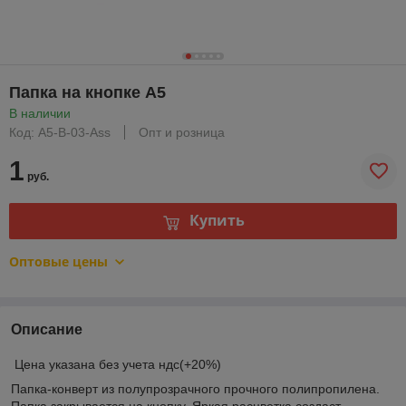
Папка на кнопке А5
В наличии
Код: А5-B-03-Ass
Опт и розница
1
руб.
Купить
Оптовые цены
Описание
Цена указана без учета ндс(+20%)
Папка-конверт
из полупрозрачного прочного полипропилена.
Папка закрывается на кнопку. Яркая расцветка создаст