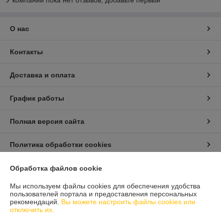
У компании пока нет отзывов, добавьте первый
О нас
Контакты
Доставка и оплата
График работы
Полная версия сайта
Политика обработки cookies
Сайт создан на платформе Deal.by
Обработка файлов cookie
Мы используем файлы cookies для обеспечения удобства
пользователей портала и предоставления персональных
Информация для покупателя
рекомендаций.
Вы можете настроить файлы cookies или
отключить их.
Юридическое лицо:
ООО "Айлер Трейд"