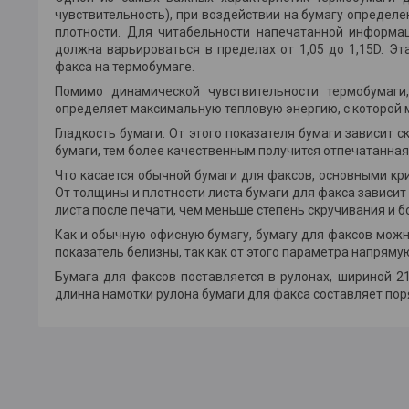
чувствительность), при воздействии на бумагу определе
плотности. Для читабельности напечатанной информа
должна варьироваться в пределах от 1,05 до 1,15D. Эт
факса на термобумаге.
Помимо динамической чувствительности термобумаги,
определяет максимальную тепловую энергию, с которой м
Гладкость бумаги. От этого показателя бумаги зависит 
бумаги, тем более качественным получится отпечатанная
Что касается обычной бумаги для факсов, основными кри
От толщины и плотности листа бумаги для факса зависи
листа после печати, чем меньше степень скручивания и б
Как и обычную офисную бумагу, бумагу для факсов можн
показатель белизны, так как от этого параметра напрям
Бумага для факсов поставляется в рулонах, шириной 2
длинна намотки рулона бумаги для факса составляет пор