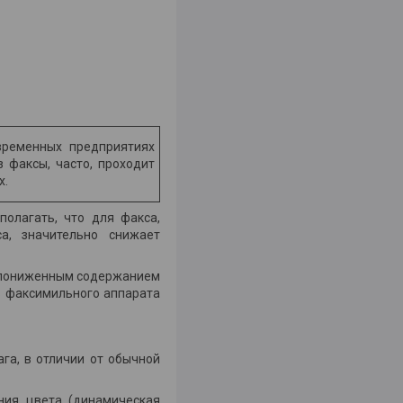
временных предприятиях
з факсы, часто, проходит
х.
олагать, что для факса,
а, значительно снижает
 с пониженным содержанием
ь факсимильного аппарата
га, в отличии от обычной
ния цвета (динамическая