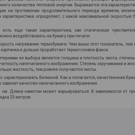
нного количества тепловой энергии. Выражается эта характерист
ции на протяжении продолжительного периода времени, величи
а характеристика определяет, с какой максимальной скоростью 
 есть еще такая характеристика, как статическая чувствител
ожно воздействовать на бумагу при печати.
скорость нагревания термобумаги. Чем выше этот показатель, тем
 картинка и дольше проработает термоголовка факса.
териями ее выбора является толщина и плотность листа, степень
т четкость напечатанного изображения. Степень скручивания и ж
ольше жесткость, тем ровнее получаются листы.
о характеризовать белизной. Как и полагается, качественная бу
ую зависит качество напечатанного изображения.
1 см. Длина намотки может варьироваться. В зависимости от пр
ядка 25 метров.