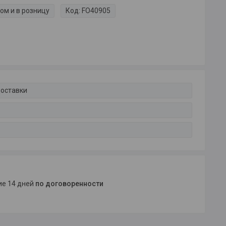
ом и в розницу
Код:
FO40905
доставки
ние 14 дней
по договоренности