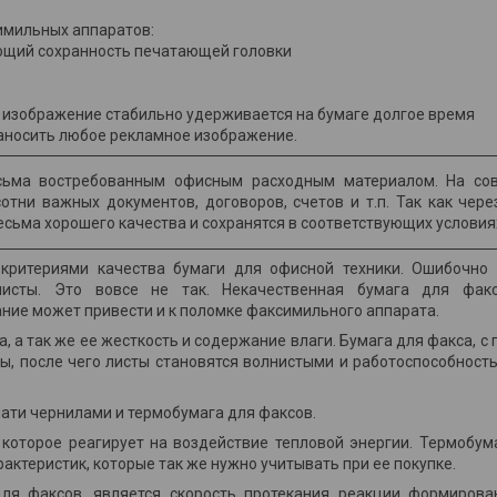
имильных аппаратов:
ющий сохранность печатающей головки
 изображение стабильно удерживается на бумаге долгое время
аносить любое рекламное изображение.
есьма востребованным офисным расходным материалом. На со
отни важных документов, договоров, счетов и т.п. Так как чере
сьма хорошего качества и сохранятся в соответствующих условия
критериями качества бумаги для офисной техники. Ошибочно п
исты. Это вовсе не так. Некачественная бумага для факс
ание может привести и к поломке факсимильного аппарата.
а, а так же ее жесткость и содержание влаги. Бумага для факса,
ы, после чего листы становятся волнистыми и работоспособност
чати чернилами и термобумага для факсов.
которое реагирует на воздействие тепловой энергии. Термобума
актеристик, которые так же нужно учитывать при ее покупке.
ля факсов, является скорость протекания реакции формирова