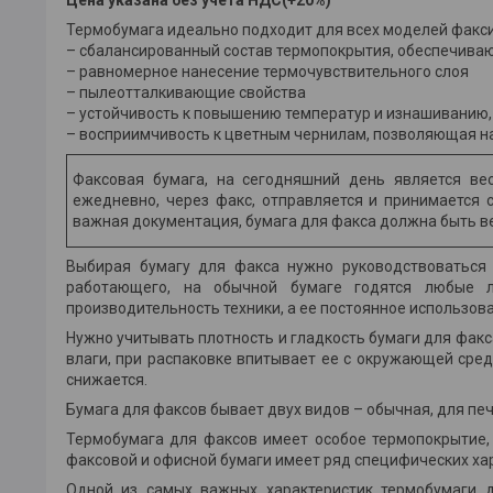
Термобумага идеально подходит для всех моделей факс
– сбалансированный состав термопокрытия, обеспечива
– равномерное нанесение термочувствительного слоя
– пылеотталкивающие свойства
– устойчивость к повышению температур и изнашиванию,
– восприимчивость к цветным чернилам, позволяющая н
Факсовая бумага, на сегодняшний день является в
ежедневно, через факс, отправляется и принимается с
важная документация, бумага для факса должна быть ве
Выбирая бумагу для факса нужно руководствоваться 
работающего, на обычной бумаге годятся любые л
производительность техники, а ее постоянное использов
Нужно учитывать плотность и гладкость бумаги для факс
влаги, при распаковке впитывает ее с окружающей сред
снижается.
Бумага для факсов бывает двух видов – обычная, для пе
Термобумага для факсов имеет особое термопокрытие, 
факсовой и офисной бумаги имеет ряд специфических хар
Одной из самых важных характеристик термобумаги д