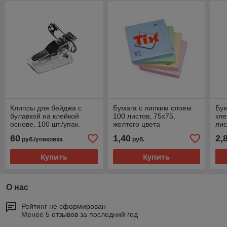
Клипсы для бейджа с
Бумага с липким слоем
Бум
булавкой на клейкой
100 листов, 75x75,
кле
основе, 100 шт./упак.
желтого цвета
лис
цве
60
1,40
2,
руб./упаковка
руб.
Купить
Купить
О нас
Рейтинг не сформирован
Менее 5 отзывов за последний год