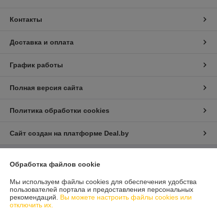
Контакты
Доставка и оплата
График работы
Полная версия сайта
Политика обработки cookies
Сайт создан на платформе Deal.by
Обработка файлов cookie
Информация для покупателя
Юридическое лицо:
ООО "Айлер Трейд"
Мы используем файлы cookies для обеспечения удобства
г. Минск, ул. Скрыганова 6/2-23, комн. 2120 1ый этаж
пользователей портала и предоставления персональных
рекомендаций.
Вы можете настроить файлы cookies или
Регистрационный номер ЕГР: 192611529
отключить их.