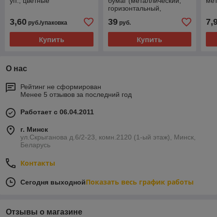
уп., цветные
бумаг (металлический,
мет
горизонтальный,
серебристый)
3,60
39
7,
руб./упаковка
руб.
Купить
Купить
О нас
Рейтинг не сформирован
Менее 5 отзывов за последний год
Работает с 06.04.2011
г. Минск
ул.Скрыганова д.6/2-23, комн.2120 (1-ый этаж), Минск,
Беларусь
Контакты
Показать весь график работы
Сегодня выходной
Отзывы о магазине