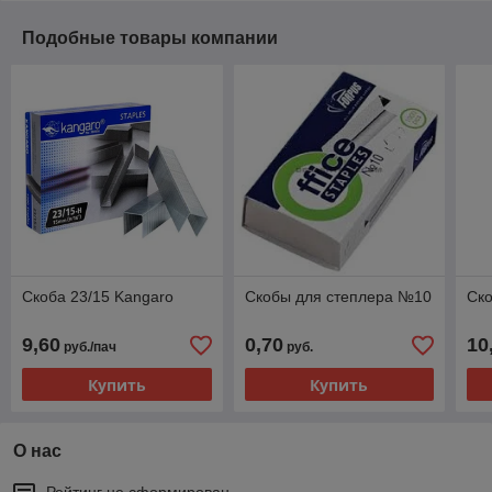
Подобные товары компании
Скоба 23/15 Kangaro
Скобы для степлера №10
Ско
9,60
0,70
10
руб./пач
руб.
Купить
Купить
О нас