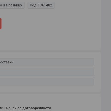
м и в розницу
Код:
FO61402
доставки
ние 14 дней
по договоренности