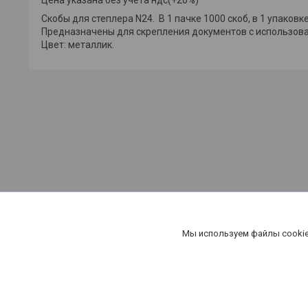
Скобы для степлера N24. В 1 пачке 1000 скоб, в 1 упаковк
Предназначены для скрепления документов с использов
Цвет: металлик.
канцтовары в Минске, купить бумагу в Минске,бумага в Мин
Мы используем файлы cookie