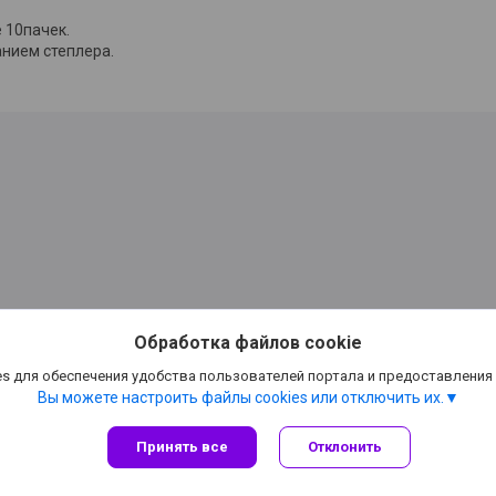
е 10пачек.
анием степлера.
Обработка файлов cookie
ске,канцтовары Минск,
s для обеспечения удобства пользователей портала и предоставления
Вы можете настроить файлы cookies или отключить их.
Принять все
Отклонить
Сайт создан на платформе Deal.by
Политика обработки файлов cookies
ООО "Айлер Трейд" |
Пожаловаться на контент