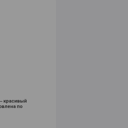
― красивый
овлена по