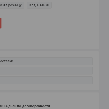
м и в розницу
Код:
P 60-70
доставки
ние 14 дней
по договоренности