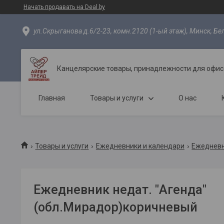
Начать продавать на Deal.by
ул.Скрыганова д.6/2-23, комн.2120 (1-ый этаж), Минск, Бе
Канцелярские товары, принадлежности для офиса
Главная
Товары и услуги
О нас
Товары и услуги
Ежедневники и календари
Ежедневн
Ежедневник недат. "Агенда"
(обл.Мирадор)коричневый