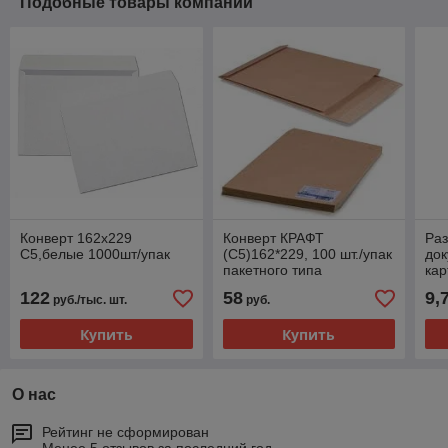
Подобные товары компании
Конверт 162х229
Конверт КРАФТ
Раз
С5,белые 1000шт/упак
(С5)162*229, 100 шт./упак
док
пакетного типа
кар
122
58
9,
руб./тыс. шт.
руб.
Купить
Купить
О нас
Рейтинг не сформирован