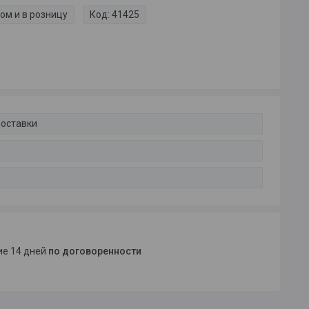
ом и в розницу
Код:
41425
доставки
ние 14 дней
по договоренности