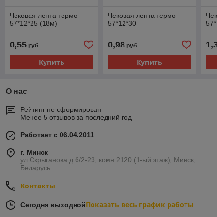
Чековая лента термо
Чековая лента термо
Чек
57*12*25 (18м)
57*12*30
57*
0,55
0,98
1,
руб.
руб.
Купить
Купить
О нас
Рейтинг не сформирован
Менее 5 отзывов за последний год
Работает с 06.04.2011
г. Минск
ул.Скрыганова д.6/2-23, комн.2120 (1-ый этаж), Минск,
Беларусь
Контакты
Показать весь график работы
Сегодня выходной