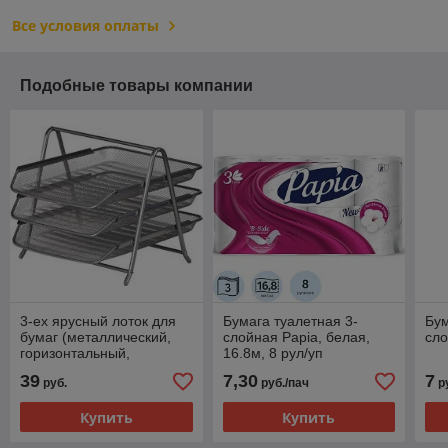
Все условия оплаты
Подобные товары компании
3-ех ярусный лоток для
Бумага туалетная 3-
Бум
бумаг (металлический,
слойная Papia, белая,
сло
горизонтальный,
16.8м, 8 рул/уп
серебристый)
39
7,30
7
руб.
руб./пач
р
Купить
Купить