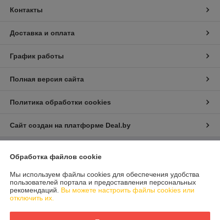
Контакты
Доставка и оплата
График работы
Полная версия сайта
Политика обработки cookies
Сайт создан на платформе Deal.by
Обработка файлов cookie
Информация для покупателя
Юридическое лицо:
ООО "Айлер Трейд"
Мы используем файлы cookies для обеспечения удобства
г. Минск, ул. Скрыганова 6/2-23, комн. 2120 1ый этаж
пользователей портала и предоставления персональных
рекомендаций.
Вы можете настроить файлы cookies или
Регистрационный номер ЕГР: 192611529
отключить их.
УНП: 192611529