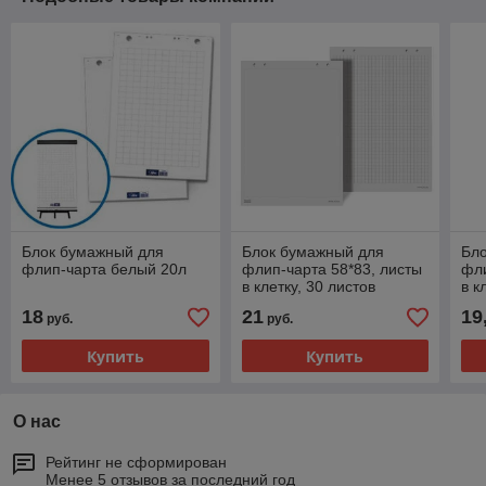
Блок бумажный для
Блок бумажный для
Бл
флип-чарта белый 20л
флип-чарта 58*83, листы
фли
в клетку, 30 листов
в к
18
21
19
руб.
руб.
Купить
Купить
О нас
Рейтинг не сформирован
Менее 5 отзывов за последний год