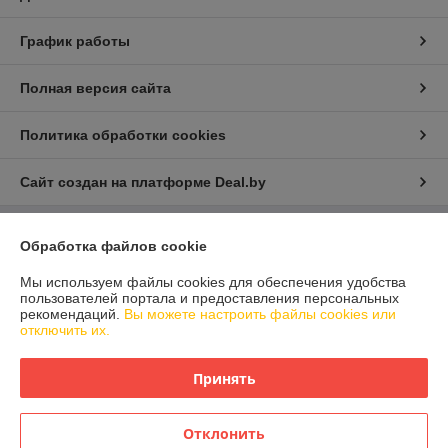
График работы
Полная версия сайта
Политика обработки cookies
Сайт создан на платформе Deal.by
Обработка файлов cookie
Информация для покупателя
Юридическое лицо:
ООО "Айлер Трейд"
Мы используем файлы cookies для обеспечения удобства
г. Минск, ул. Скрыганова 6/2-23, комн. 2120 1ый этаж
пользователей портала и предоставления персональных
рекомендаций.
Вы можете настроить файлы cookies или
Регистрационный номер ЕГР: 192611529
отключить их.
УНП: 192611529
Принять
Регистрационный орган: Главное управление юстиции Горисполкома
Дата регистрации компании: 26.02.2016
Отклонить