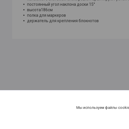
постоянный угол наклона доски 15°
высота186см
полка для маркеров
держатель для крепления блокнотов
канцтовары в Минске, купить бумагу в Минске,бумага в Мин
Мы используем файлы cookie