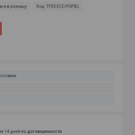
м и в розницу
Код:
TF03 ECO POPIEL
доставки
ние 14 дней
по договоренности