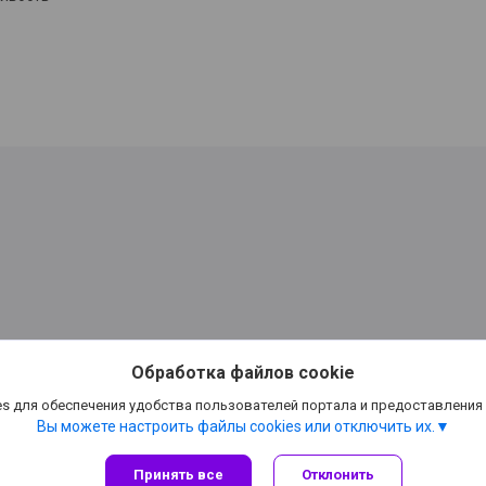
Обработка файлов cookie
ске,канцтовары Минск,
s для обеспечения удобства пользователей портала и предоставления
Вы можете настроить файлы cookies или отключить их.
Принять все
Отклонить
Сайт создан на платформе Deal.by