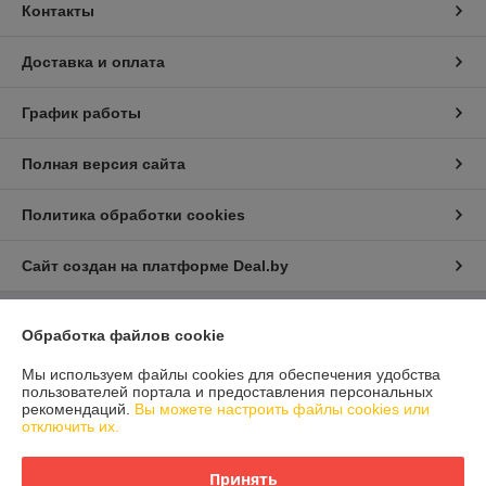
Контакты
Доставка и оплата
График работы
Полная версия сайта
Политика обработки cookies
Сайт создан на платформе Deal.by
Обработка файлов cookie
Информация для покупателя
Юридическое лицо:
ООО "Айлер Трейд"
Мы используем файлы cookies для обеспечения удобства
г. Минск, ул. Скрыганова 6/2-23, комн. 2120 1ый этаж
пользователей портала и предоставления персональных
рекомендаций.
Вы можете настроить файлы cookies или
Регистрационный номер ЕГР: 192611529
отключить их.
УНП: 192611529
Принять