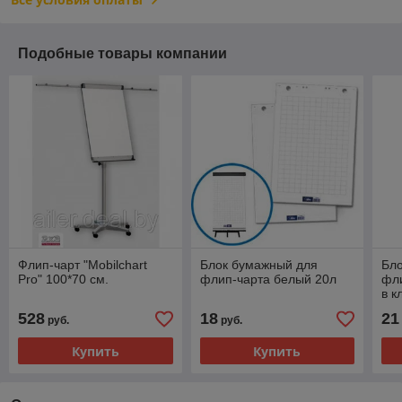
Подобные товары компании
Флип-чарт "Mobilchart
Блок бумажный для
Бл
Pro" 100*70 см.
флип-чарта белый 20л
фли
в к
528
18
21
руб.
руб.
Купить
Купить