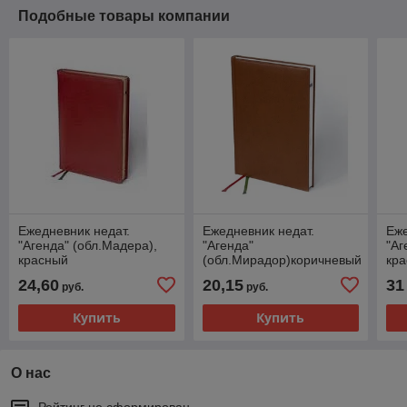
Подобные товары компании
Ежедневник недат.
Ежедневник недат.
Еже
"Агенда" (обл.Мадера),
"Агенда"
"Аг
красный
(обл.Мирадор)коричневый
кр
24,60
20,15
31
руб.
руб.
Купить
Купить
О нас
Рейтинг не сформирован