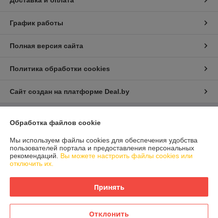
График работы
Полная версия сайта
Политика обработки cookies
Сайт создан на платформе Deal.by
Информация для покупателя
Обработка файлов cookie
Юридическое лицо:
ООО "Айлер Трейд"
Мы используем файлы cookies для обеспечения удобства
г. Минск, ул. Скрыганова 6/2-23, комн. 2120 1ый этаж
пользователей портала и предоставления персональных
рекомендаций.
Вы можете настроить файлы cookies или
Регистрационный номер ЕГР: 192611529
отключить их.
УНП: 192611529
Принять
Регистрационный орган: Главное управление юстиции Горисполкома
Дата регистрации компании: 26.02.2016
Отклонить