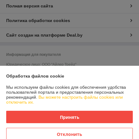
Полная версия сайта
Политика обработки cookies
Сайт создан на платформе Deal.by
Информация для покупателя
Юридическое лицо:
ООО "Айлер Трейд"
г. Минск, ул. Скрыганова 6/2-23, комн. 2120 1ый этаж
Обработка файлов cookie
Регистрационный номер ЕГР: 192611529
Мы используем файлы cookies для обеспечения удобства
УНП: 192611529
пользователей портала и предоставления персональных
рекомендаций.
Вы можете настроить файлы cookies или
Регистрационный орган: Главное управление юстиции Горисполкома
отключить их.
Дата регистрации компании: 26.02.2016
Принять
Ссылка на свидетельство/лицензию
Отклонить