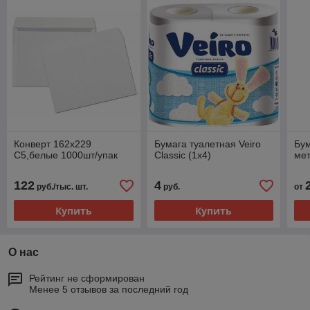
Конверт 162х229
Бумага туалетная Veiro
Бум
С5,белые 1000шт/упак
Classic (1х4)
мет
122
4
руб./тыс. шт.
руб.
от
Купить
Купить
О нас
Рейтинг не сформирован
Менее 5 отзывов за последний год