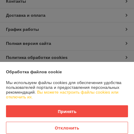
Контакты
Доставка и оплата
График работы
Полная версия сайта
Политика обработки cookies
Сайт создан на платформе Deal.by
Обработка файлов cookie
Мы используем файлы cookies для обеспечения удобства
пользователей портала и предоставления персональных
Информация для покупателя
рекомендаций.
Вы можете настроить файлы cookies или
отключить их.
Юридическое лицо:
ООО "Айлер Трейд"
г. Минск, ул. Скрыганова 6/2-23, комн. 2120 1ый этаж
Принять
Регистрационный номер ЕГР: 192611529
УНП: 192611529
Отклонить
Регистрационный орган: Главное управление юстиции Горисполкома