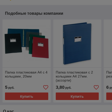
Подобные товары компании
Папка пластиковая А4 с 4
Папка пластиковая c 2
Пап
кольцами, 20мм
кольцами А4 27мм.
рез
(ассорти)
5
3,80
6
руб.
руб.
р
Купить
Купить
О нас