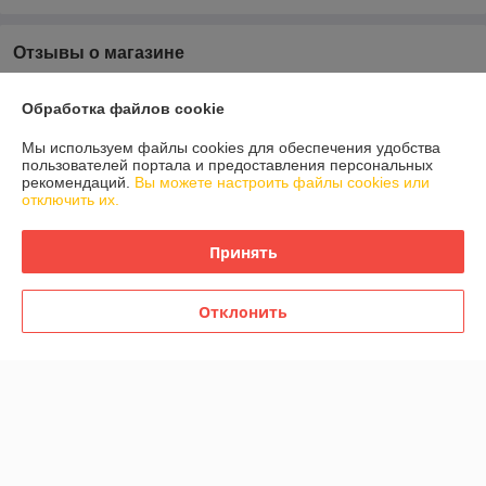
Отзывы о магазине
У компании пока нет отзывов, добавьте первый
Обработка файлов cookie
Мы используем файлы cookies для обеспечения удобства
О нас
пользователей портала и предоставления персональных
рекомендаций.
Вы можете настроить файлы cookies или
отключить их.
Контакты
Принять
Доставка и оплата
График работы
Отклонить
Полная версия сайта
Политика обработки cookies
Сайт создан на платформе Deal.by