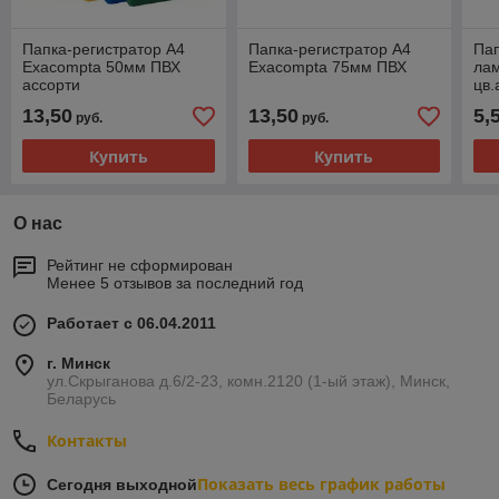
Папка-регистратор А4
Папка-регистратор А4
Пап
Exacompta 50мм ПВХ
Exacompta 75мм ПВХ
лам
ассорти
цв.
13,50
13,50
5,
руб.
руб.
Купить
Купить
О нас
Рейтинг не сформирован
Менее 5 отзывов за последний год
Работает с 06.04.2011
г. Минск
ул.Скрыганова д.6/2-23, комн.2120 (1-ый этаж), Минск,
Беларусь
Контакты
Показать весь график работы
Сегодня выходной