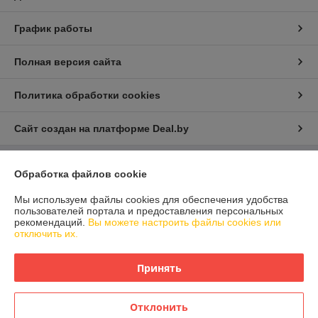
График работы
Полная версия сайта
Политика обработки cookies
Сайт создан на платформе Deal.by
Обработка файлов cookie
Информация для покупателя
Юридическое лицо:
ООО "Айлер Трейд"
Мы используем файлы cookies для обеспечения удобства
г. Минск, ул. Скрыганова 6/2-23, комн. 2120 1ый этаж
пользователей портала и предоставления персональных
рекомендаций.
Вы можете настроить файлы cookies или
Регистрационный номер ЕГР: 192611529
отключить их.
УНП: 192611529
Принять
Регистрационный орган: Главное управление юстиции Горисполкома
Дата регистрации компании: 26.02.2016
Отклонить