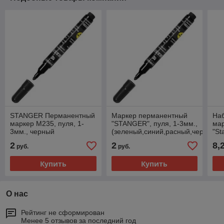
STANGER Перманентный
Маркер перманентный
Наб
маркер М235, пуля, 1-
"STANGER", пуля, 1-3мм.,
мар
3мм., черный
(зеленый,синий,расный,черный)
"St
2
2
8,
руб.
руб.
Купить
Купить
О нас
Рейтинг не сформирован
Менее 5 отзывов за последний год