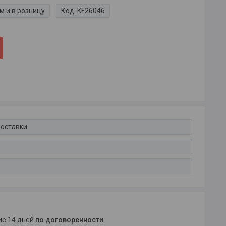
м и в розницу
Код:
KF26046
доставки
ние 14 дней
по договоренности