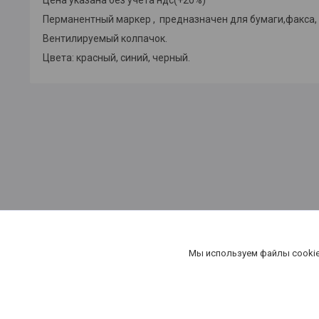
Перманентный маркер , предназначен для бумаги,факса, 
Вентилируемый колпачок.
Цвета: красный, синий, черный.
канцтовары в Минске, купить бумагу в Минске,бумага в Мин
Мы используем файлы cookie