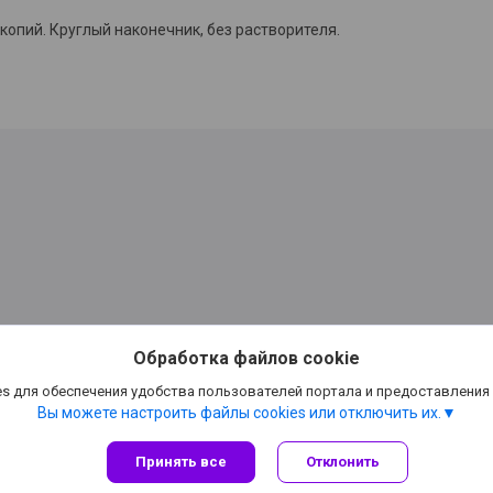
копий. Круглый наконечник, без растворителя.
Обработка файлов cookie
ске,канцтовары Минск,
s для обеспечения удобства пользователей портала и предоставления
Вы можете настроить файлы cookies или отключить их.
Принять все
Отклонить
Сайт создан на платформе Deal.by
Политика обработки файлов cookies