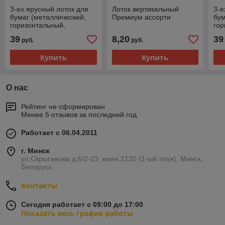
3-ех ярусный лоток для
Лоток вертикальный
3-е
бумаг (металлический,
Премиум ассорти
бум
горизонтальный,
гор
серебристый)
39
8,20
39
руб.
руб.
Купить
Купить
О нас
Рейтинг не сформирован
Менее 5 отзывов за последний год
Работает с 06.04.2011
г. Минск
ул.Скрыганова д.6/2-23, комн.2120 (1-ый этаж), Минск,
Беларусь
Контакты
Сегодня работает с 09:00 до 17:00
Показать весь график работы