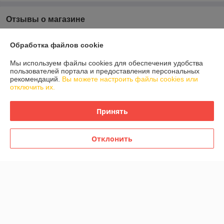
Отзывы о магазине
У компании пока нет отзывов, добавьте первый
Обработка файлов cookie
Мы используем файлы cookies для обеспечения удобства
О нас
пользователей портала и предоставления персональных
рекомендаций.
Вы можете настроить файлы cookies или
отключить их.
Контакты
Принять
Доставка и оплата
График работы
Отклонить
Полная версия сайта
Политика обработки cookies
Сайт создан на платформе Deal.by