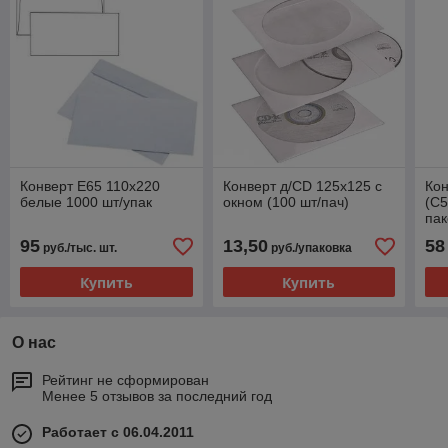
Конверт Е65 110х220
Конверт д/CD 125х125 с
Ко
белые 1000 шт/упак
окном (100 шт/пач)
(С5
пак
95
13,50
58
руб./тыс. шт.
руб./упаковка
Купить
Купить
О нас
Рейтинг не сформирован
Менее 5 отзывов за последний год
Работает с 06.04.2011