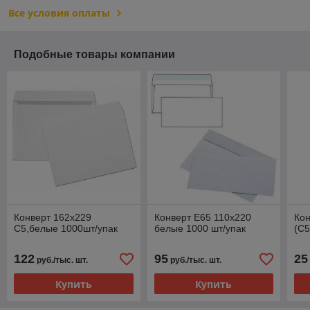
Все условия оплаты
Подобные товары компании
Конверт 162х229
Конверт Е65 110х220
Кон
С5,белые 1000шт/упак
белые 1000 шт/упак
(C5
122
95
25
руб./тыс. шт.
руб./тыс. шт.
Купить
Купить