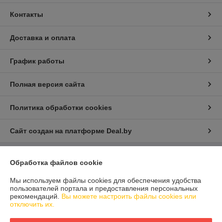
Контакты
Доставка и оплата
График работы
Полная версия сайта
Политика обработки cookies
Сайт создан на платформе Deal.by
Обработка файлов cookie
Информация для покупателя
Юридическое лицо:
ООО "Айлер Трейд"
Мы используем файлы cookies для обеспечения удобства
г. Минск, ул. Скрыганова 6/2-23, комн. 2120 1ый этаж
пользователей портала и предоставления персональных
рекомендаций.
Вы можете настроить файлы cookies или
Регистрационный номер ЕГР: 192611529
отключить их.
УНП: 192611529