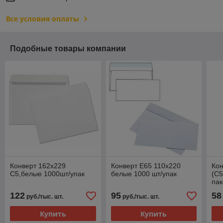
Все условия оплаты
Подобные товары компании
Конверт 162х229
Конверт Е65 110х220
Ко
С5,белые 1000шт/упак
белые 1000 шт/упак
(С5
пак
122
95
58
руб./тыс. шт.
руб./тыс. шт.
Купить
Купить