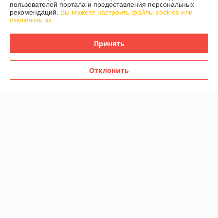
О нас
пользователей портала и предоставления персональных
рекомендаций.
Вы можете настроить файлы cookies или
отключить их.
Контакты
Принять
Доставка и оплата
График работы
Отклонить
Полная версия сайта
Политика обработки cookies
Сайт создан на платформе Deal.by
Информация для покупателя
Юридическое лицо:
ООО "Айлер Трейд"
г. Минск, ул. Скрыганова 6/2-23, комн. 2120 1ый этаж
Регистрационный номер ЕГР: 192611529