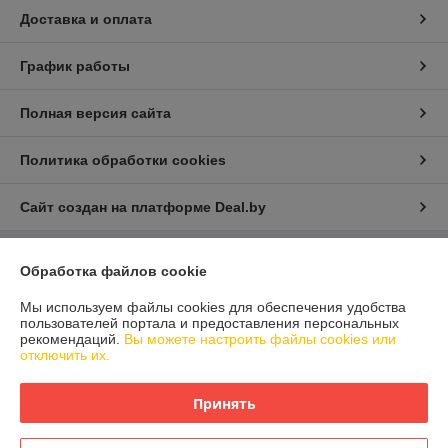
Доставка и оплата
График работы
Полная версия сайта
Политика обработки cookies
Сайт создан на платформе Deal.by
Обработка файлов cookie
Информация для покупателя
Юридическое лицо:
ООО "Айлер Трейд"
Мы используем файлы cookies для обеспечения удобства
г. Минск, ул. Скрыганова 6/2-23, комн. 2120 1ый этаж
пользователей портала и предоставления персональных
рекомендаций.
Вы можете настроить файлы cookies или
Регистрационный номер ЕГР: 192611529
отключить их.
УНП: 192611529
Принять
Регистрационный орган: Главное управление юстиции Горисполкома
Дата регистрации компании: 26.02.2016