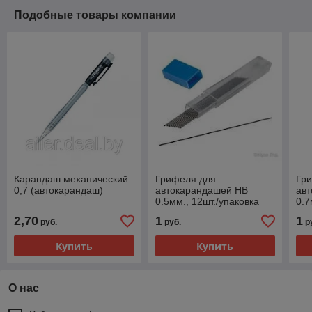
Подобные товары компании
Карандаш механический
Грифеля для
Гр
0,7 (автокарандаш)
автокарандашей НВ
ав
0.5мм., 12шт./упаковка
0.7
2,70
1
1
руб.
руб.
р
Купить
Купить
О нас