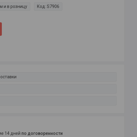
м и в розницу
Код:
S7906
доставки
ние 14 дней
по договоренности