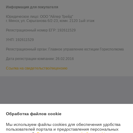
Информация для покупателя
Юридическое лицо:
ООО "Айлер Трейд"
г. Минск, ул. Скрыганова 6/2-23, комн. 2120 1ый этаж
Регистрационный номер ЕГР: 192611529
УНП: 192611529
Регистрационный орган: Главное управление юстиции Горисполкома
Дата регистрации компании: 26.02.2016
Ссылка на свидетельство/лицензию
Обработка файлов cookie
Мы используем файлы cookies для обеспечения удобства
пользователей портала и предоставления персональных