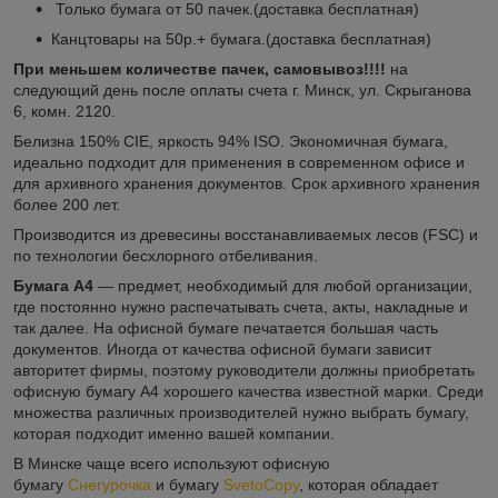
Только бумага от 50 пачек.
(доставка бесплатная)
Канцтовары на 50р.+ бумага.
(доставка бесплатная)
При меньшем количестве пачек, самовывоз!!!!
на
следующий день после оплаты счета г. Минск, ул. Скрыганова
6, комн. 2120.
Белизна 150% CIE, яркость 94% ISO. Экономичная бумага,
идеально подходит для применения в современном офисе и
для архивного хранения документов. Срок архивного хранения
более 200 лет.
Производится из древесины восстанавливаемых лесов (FSC) и
по технологии бесхлорного отбеливания.
Бумага А4
― предмет, необходимый для любой организации,
где постоянно нужно распечатывать счета, акты, накладные и
так далее. На офисной бумаге печатается большая часть
документов. Иногда от качества офисной бумаги зависит
авторитет фирмы, поэтому руководители должны приобретать
офисную бумагу А4 хорошего качества известной марки. Среди
множества различных производителей нужно выбрать бумагу,
которая подходит именно вашей компании.
В Минске чаще всего используют офисную
бумагу
Снегурочка
и бумагу
SvetoCopy
, которая обладает