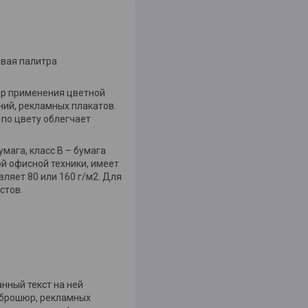
овая палитра
фер применения цветной
ний, рекламных плакатов.
по цвету облегчает
мага, класс В – бумага
ой офисной техники, имеет
ляет 80 или 160 г/м2. Для
стов.
анный текст на ней
 брошюр, рекламных