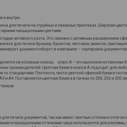
ага внутри.
ена для печати на струйных и лазерных принтерах. Широкая цвет
 и яркими насыщенными цветами.
 стадии активного роста. Это связано с активным расширением с
знесе для печати брошюр, буклетов, листовок, визиток, приглаше
имизируют документооборот в компаниях – сортировка документов 
делится на условные классы: класс А – это высококачественная бу
енных производителей. Цветная бумага класса А подходит для люб
 со стандартами. Плотность листа цветной офисной бумаги состав
 и А4. Поставляется цветная бумага в пачках по 200, 250 и 500 ли
тенков:
 для печати документов, так как имеет светлые оттенки и отпечат
овыми и насыщенными оттенками чаще используется для рекламы,