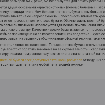
тности размеров А3 и, реже, А2, используется для печати рекламны
уется двумя основными характеристиками (помимо белизны) – это 
диницу площади листа. Чем больше плотность бумаги, тем больше 
 бумаги влияет на ее непрозрачность – способность впитывать кра
ит от ее производителя и класса бумаги. Обычно, листы цветной б
га большей плотности используется для печати приглашений, визи
есткую структуру. Качество нарезки бумаги, зависит от производи
ат было произведено на ее изготовление и как следствие – хуже е
нию затрат на сервисное обслуживание офисной техники, так и к е
отность – является влажность. Только цветная бумага оптимальн
е бумаги стоит обратить внимание на ее скручиваемость – сворачи
 скручивания, тем ровнее получаются листы с напечатанной на н
ветной бумаги всех доступных оттенков и размеров
от ведущих п
 годиться для печати на любой печатающей технике.