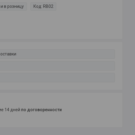
и в розницу
Код:
RB02
доставки
ние 14 дней
по договоренности