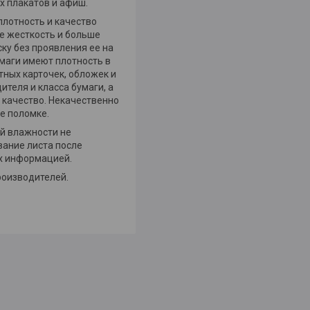
х плакатов и афиш.
плотность и качество
ее жесткость и больше
ску без проявления ее на
умаги имеют плотность в
тных карточек, обложек и
теля и класса бумаги, а
е качество. Некачественно
е поломке.
ой влажности не
вание листа после
их информацией.
роизводителей.