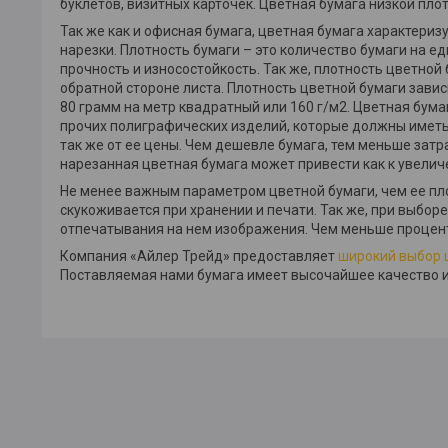
буклетов, визитных карточек. Цветная бумага низкой пло
Так же как и офисная бумага, цветная бумага характериз
нарезки. Плотность бумаги – это количество бумаги на е
прочность и износостойкость. Так же, плотность цветной
обратной стороне листа. Плотность цветной бумаги завис
80 грамм на метр квадратный или 160 г/м2. Цветная бума
прочих полиграфических изделий, которые должны иметь ж
так же от ее цены. Чем дешевле бумага, тем меньше затр
нарезанная цветная бумага может привести как к увеличе
Не менее важным параметром цветной бумаги, чем ее пл
скукоживается при хранении и печати. Так же, при выбор
отпечатывания на нем изображения. Чем меньше процент
Компания «Айлер Трейд» предоставляет
широкий выбор ц
Поставляемая нами бумага имеет высочайшее качество и