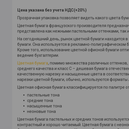
Цена указана без учета НДС(+20%)
Прозрачная упаковка позволяет видеть какого цвета бум
Цветная бумага французского производителя предназнач
представлена как нежными пастельными оттенками, так
На сегодняшний день, рынок цветной бумаги находится в
бумаги. Она используется в рекламно-полиграфическом би
Кроме того, использование цветной офисной бумаги опт
ведение бухгалтерии.
Цветная бумага
, помимо множества различных оттенков, 
среднего качества и класс С – дешевая бумага отечеств
качественную нарезку и насыщенные цвета в соответствии
нарезки цветной бумаги, обычно, используются форматы А3
Цветная офисная бумага классифицируется по палитре от
пастельные тона
средние тона
насыщенные тона
неоновые тона
Цветная бумага пастельных и средних тонов используется
контрастный и хорошо читаемый. Цветная бумага с неон