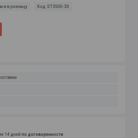
м и в розницу
Код:
ST3500-30
доставки
ние 14 дней
по договоренности