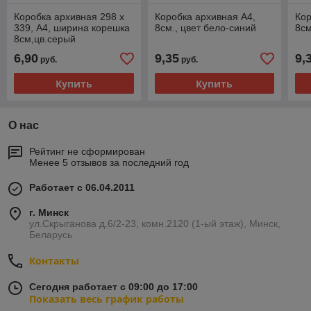
Коробка архивная 298 x
Коробка архивная А4,
Кор
339, А4, ширина корешка
8см., цвет бело-синий
8см
8см,цв.серый
6,90
9,35
9,
руб.
руб.
Купить
Купить
О нас
Рейтинг не сформирован
Менее 5 отзывов за последний год
Работает с 06.04.2011
г. Минск
ул.Скрыганова д.6/2-23, комн.2120 (1-ый этаж), Минск,
Беларусь
Контакты
Сегодня работает с 09:00 до 17:00
Показать весь график работы