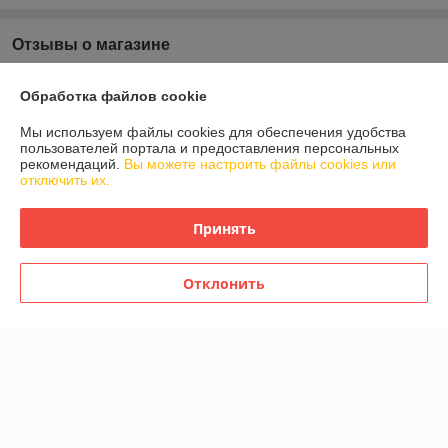
Отзывы о магазине
У компании пока нет отзывов, добавьте первый
Обработка файлов cookie
Мы используем файлы cookies для обеспечения удобства
О нас
пользователей портала и предоставления персональных
рекомендаций.
Вы можете настроить файлы cookies или
отключить их.
Контакты
Принять
Доставка и оплата
График работы
Отклонить
Полная версия сайта
Политика обработки cookies
Сайт создан на платформе Deal.by